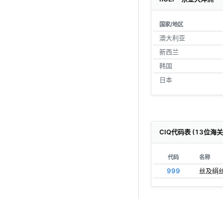
国家/地区
澳大利亚
新西兰
韩国
日本
CIQ代码表 (13位海
代码
名称
999
丝及绢