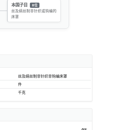
本国子目
8位
丝及绢丝制非针织或钩编的
床罩
丝及绢丝制非针织非钩编床罩
件
千克
0%