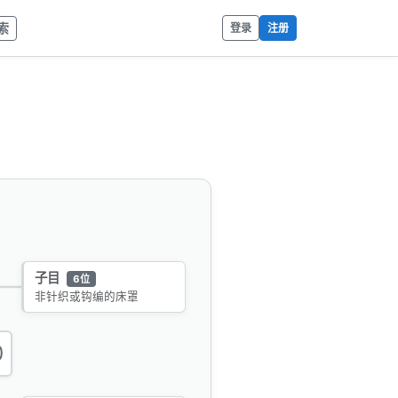
索
登录
注册
子目
6位
非针织或钩编的床罩
0