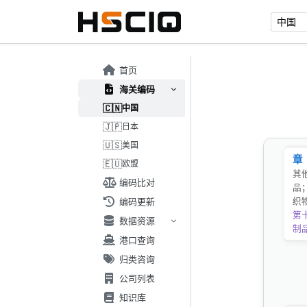
首页
海关编码
🇨🇳
中国
🇯🇵
日本
🇺🇸
美国
章
🇪🇺
欧盟
其
编码比对
品
编码更新
织
第
数据资源
制
港口查询
归类咨询
公司列表
知识库