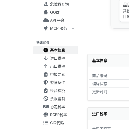
危险品查询
品
其
QQ群
目
API 平台
MCP 服务
快速定位
基本信息
进口税率
基本信息
出口税率
申报要素
商品编码
监管条件
编码状态
检验检疫
更新时间
禁限管制
协定税率
进口税率
RCEP税率
CIQ代码
最惠国税率