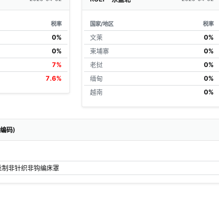
税率
国家/地区
税率
0%
文莱
0%
0%
柬埔寨
0%
7%
老挝
0%
7.6%
缅甸
0%
越南
0%
关编码)
丝制非针织非钩编床罩