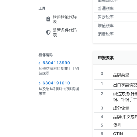
普通税率
工具
检验检疫代码
暂定税率
表
增值税率
监管条件代码
消费税率
表
相邻编码
申报要素
6304113990
其他纺织材料制非手工钩
0
编床罩
品牌类型
6304191010
1
出口享惠情况
丝及绢丝制非针织非钩编
2
织造方法(针
床罩
织、针织手工
3
成分含量
4
品牌(中文或
5
货号
6
GTIN