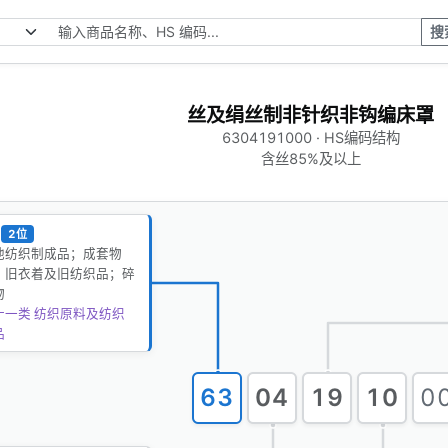
搜
丝及绢丝制非针织非钩编床罩
6304191000 · HS编码结构
含丝85%及以上
2位
他纺织制成品；成套物
；旧衣着及旧纺织品；碎
物
十一类 纺织原料及纺织
品
63
04
19
10
0