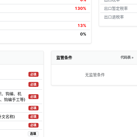
130%
出口暂定税率
出口退税率
13%
0%
监管条件
代码表 »
无监管条件
必填
必填
织、钩编、机
必填
、钩编手工等)
必填
外文名称)
必填
必填
选填