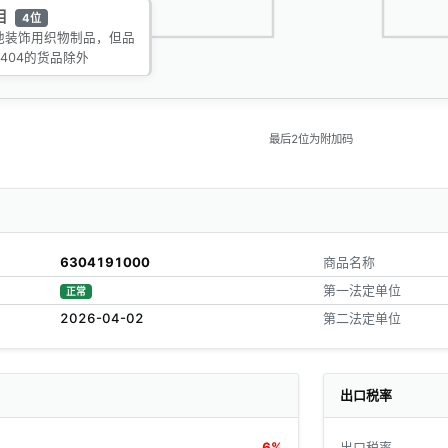
目
4位
他装饰用织物制品，但品
9404的货品除外
最后2位为附加码
6304191000
商品名称
第一法定单位
正常
2026-04-02
第二法定单位
出口税率
6%
出口税率