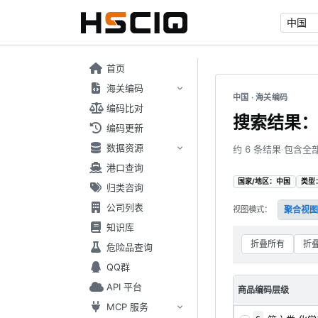
首页
海关编码
中国 · 海关编码
编码比对
搜索结果：2
编码更新
数据资源
约 6 条结果
·
包含全
港口查询
国家/地区：中国
类型
归类咨询
公司列表
视图模式：
聚合视图
知识库
折叠所有
折
危险品查询
QQ群
API 平台
商品编码层级
MCP 服务