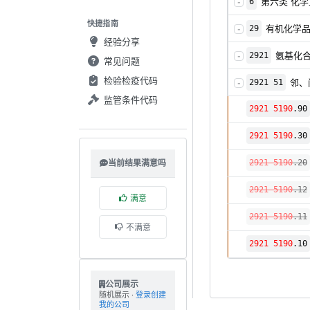
第六类 化
6
-
快捷指南
有机化学
29
-
经验分享
氨基化
2921
-
常见问题
检验检疫代码
邻、
2921 51
-
监管条件代码
2921 5190
.90
2921 5190
.30
2921 5190
.20
当前结果满意吗
2921 5190
.12
满意
2921 5190
.11
不满意
2921 5190
.10
公司展示
随机展示 ·
登录创建
我的公司