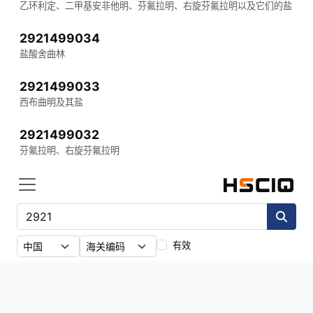
乙环利定、二甲基安非他明、芬氟拉明、右旋芬氟拉明以及它们的盐
2921499034
盐酸舍曲林
2921499033
西布曲明及其盐
2921499032
芬氟拉明、右旋芬氟拉明
有效
97
条海关编码
·
2921
2921590090