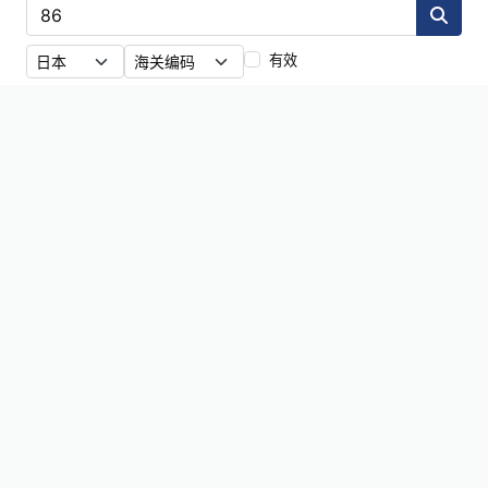
有效
23
条结果
·
86
860900000
コンテナ（液体輸送用のものを含むものとし、一以上の輸送方
式による運送を行うために特に設計し、かつ、装備したものに
限る。）
860800000
信号用、安全用又は交通管制用の機械式機器（電気機械式のも
のを含むものとし、鉄道用、軌道用、道路用、内陸水路用、駐
車施設用、港湾設備用又は空港用のものに限る。）及び鉄道又
は軌道の線路用装備品並びにこれらの部分品
860799000
その他のもの